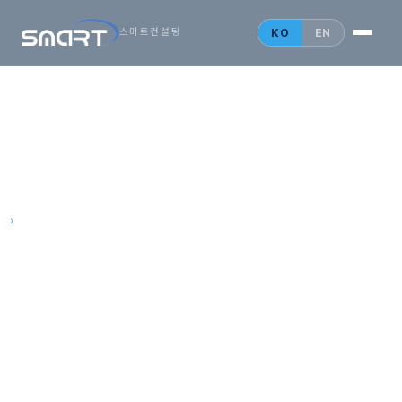
KO
EN
스마트컨설팅
법인설립 안내
홍콩 법인
싱가포르 법인
홈
›
문의 게시판
중국 법인
무엇이든 물어보세요
문의 게시판에 남겨주세요
인사이트
성함·회사·연락처와 함께 문의를 남겨주시면 담당 컨설턴트가 직접
문의 게시판
답변드립니다. 영업일 기준 1일 내 회신.