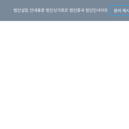
법인설립 안내
홍콩 법인
싱가포르 법인
중국 법인
인사이트
문의 게
요
주세요
컨설턴트가 직접 답변드립니다. 영업일 기준