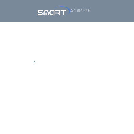
스마트컨설팅
홈
›
문의 게시판
무엇이든 물어보세
문의 게시판에 남겨
성함·회사·연락처와 함께 문의를 남겨주시면 담당 
1일 내 회신.