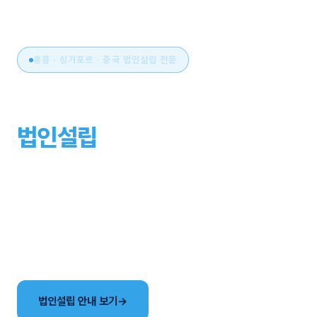
홍콩 · 싱가포르 · 중국 법인설립 전문
아시아 비즈니스의 시작,
법인설립
부터 운영까지
원스톱으로.
국가 선택부터 설립, 세무·회계, 연간 유지관리까지. 현지
사무소와 한국어 전담팀이 해외법인 설립의 전 과정을
함께합니다.
법인설립 안내 보기
→
국가별 법인 비교