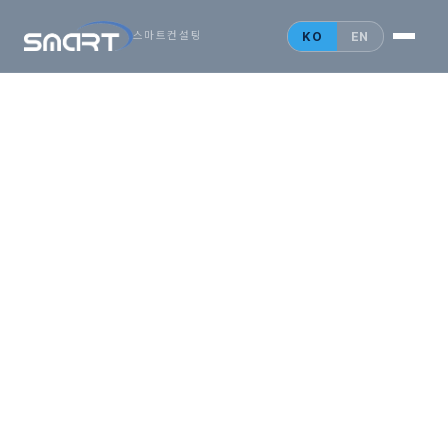
시작하는
아시아
KO
EN
스마트컨설팅
비즈니스,
SMARTONE
법인설립 안내
홍콩 법인
싱가포르 법인
중국 법인
인사이트
문의 게시판