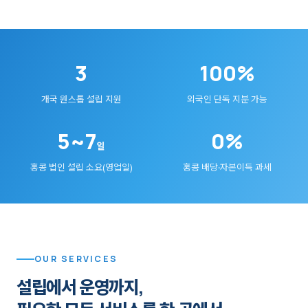
3
100%
개국 원스톱 설립 지원
외국인 단독 지분 가능
5~7
0%
일
홍콩 법인 설립 소요(영업일)
홍콩 배당·자본이득 과세
OUR SERVICES
설립에서 운영까지,