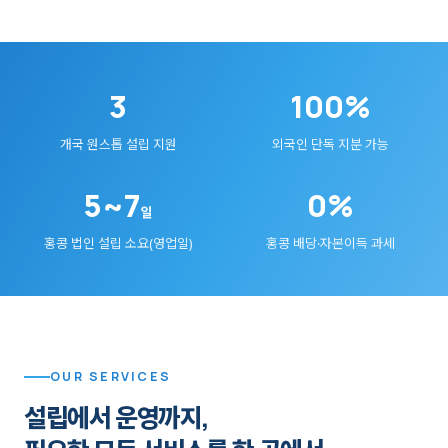
3
100%
개국 원스톱 설립 지원
외국인 단독 지분 가능
5~7
0%
일
홍콩 법인 설립 소요(영업일)
홍콩 배당·자본이득 과세
OUR SERVICES
설립에서 운영까지,