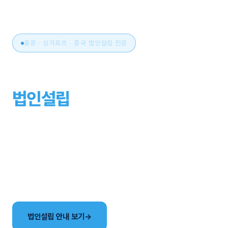
홍콩 · 싱가포르 · 중국 법인설립 전문
아시아 비즈니스의 시작,
법인설립
부터 운영까지
원스톱으로.
국가 선택부터 설립, 세무·회계, 연간 유지관리까지. 현지
사무소와 한국어 전담팀이 해외법인 설립의 전 과정을
함께합니다.
법인설립 안내 보기
→
국가별 법인 비교