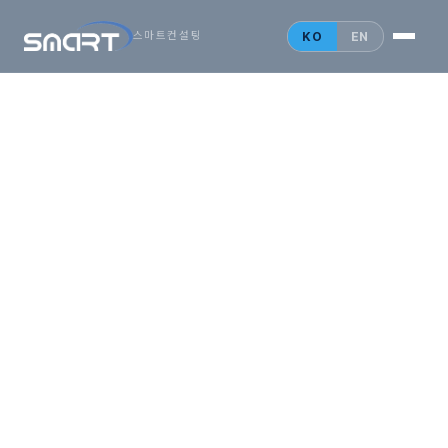
시작하는
아시아
KO
EN
스마트컨설팅
비즈니스,
SMARTONE
법인설립 안내
홍콩 법인
싱가포르 법인
중국 법인
인사이트
문의 게시판