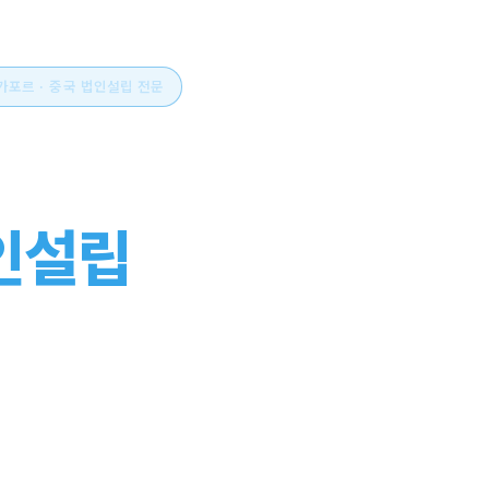
싱가포르 · 중국 법인설립 전문
시아 비즈니스의 시작
인설립
부터 운영까지
스톱으로.
부터 설립, 세무·회계, 연간 유지관리까지. 현지 사무소와 한국
설립의 전 과정을 함께합니다.