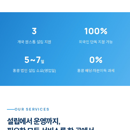
3
100%
개국 원스톱 설립 지원
외국인 단독 지분 가능
5~7
0%
일
홍콩 법인 설립 소요(영업일)
홍콩 배당·자본이득 과세
OUR SERVICES
설립에서 운영까지,