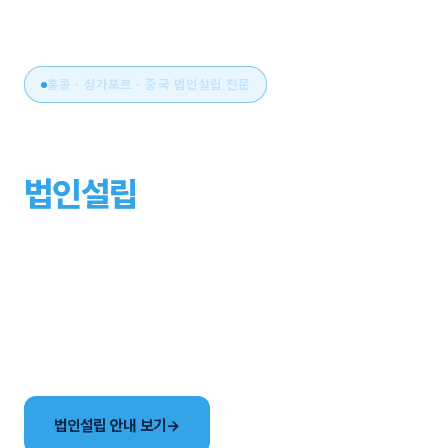
홍콩 · 싱가포르 · 중국 법인설립 전문
아시아 비즈니스의 시작,
법인설립
부터 운영까지
원스톱으로.
국가 선택부터 설립, 세무·회계, 연간 유지관리까지. 현지
사무소와 한국어 전담팀이 해외법인 설립의 전 과정을
함께합니다.
법인설립 안내 보기
→
국가별 법인 비교