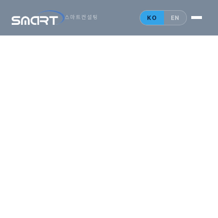
시작하는
아시아
KO
EN
스마트컨설팅
비즈니스,
SMARTONE
법인설립 안내
홍콩 법인
싱가포르 법인
중국 법인
인사이트
문의 게시판