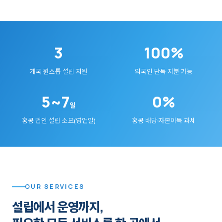
3
100%
개국 원스톱 설립 지원
외국인 단독 지분 가능
5~7
0%
일
홍콩 법인 설립 소요(영업일)
홍콩 배당·자본이득 과세
OUR SERVICES
설립에서 운영까지,