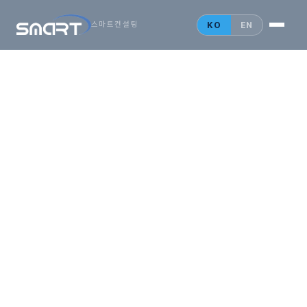
시작하는
아시아
KO
EN
스마트컨설팅
비즈니스,
SMARTONE
법인설립 안내
홍콩 법인
싱가포르 법인
중국 법인
인사이트
문의 게시판