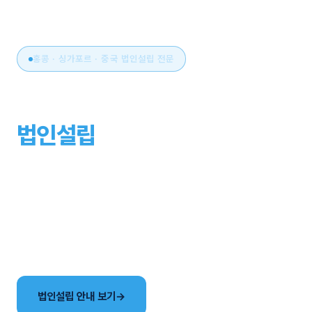
홍콩 · 싱가포르 · 중국 법인설립 전문
아시아 비즈니스의 시작,
법인설립
부터 운영까지
원스톱으로.
국가 선택부터 설립, 세무·회계, 연간 유지관리까지. 현지
사무소와 한국어 전담팀이 해외법인 설립의 전 과정을
함께합니다.
법인설립 안내 보기
→
국가별 법인 비교