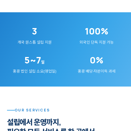
3
100%
개국 원스톱 설립 지원
외국인 단독 지분 가능
5~7
0%
일
홍콩 법인 설립 소요(영업일)
홍콩 배당·자본이득 과세
OUR SERVICES
설립에서 운영까지,