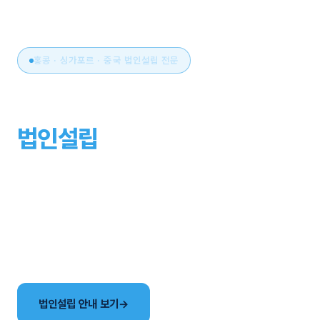
홍콩 · 싱가포르 · 중국 법인설립 전문
아시아 비즈니스의 시작,
법인설립
부터 운영까지
원스톱으로.
국가 선택부터 설립, 세무·회계, 연간 유지관리까지. 현지
사무소와 한국어 전담팀이 해외법인 설립의 전 과정을
함께합니다.
법인설립 안내 보기
→
국가별 법인 비교