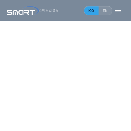
시작하는
아시아
KO
EN
스마트컨설팅
비즈니스,
SMARTONE
법인설립 안내
홍콩 법인
싱가포르 법인
중국 법인
인사이트
문의 게시판