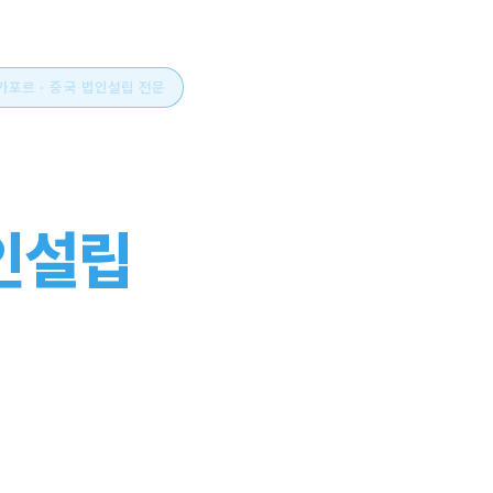
싱가포르 · 중국 법인설립 전문
시아 비즈니스의 시작
인설립
부터 운영까지
스톱으로.
부터 설립, 세무·회계, 연간 유지관리까지. 현지 사무소와 한국
설립의 전 과정을 함께합니다.