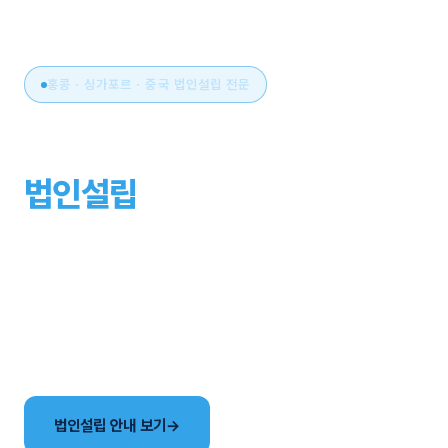
홍콩 · 싱가포르 · 중국 법인설립 전문
아시아 비즈니스의 시작,
법인설립
부터 운영까지
원스톱으로.
국가 선택부터 설립, 세무·회계, 연간 유지관리까지. 현지
사무소와 한국어 전담팀이 해외법인 설립의 전 과정을
함께합니다.
법인설립 안내 보기
→
국가별 법인 비교