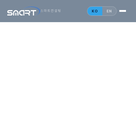
시작하는
아시아
KO
EN
스마트컨설팅
비즈니스,
SMARTONE
법인설립 안내
홍콩 법인
싱가포르 법인
중국 법인
인사이트
문의 게시판