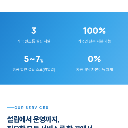
3
100%
개국 원스톱 설립 지원
외국인 단독 지분 가능
5~7
0%
일
홍콩 법인 설립 소요(영업일)
홍콩 배당·자본이득 과세
OUR SERVICES
설립에서 운영까지,