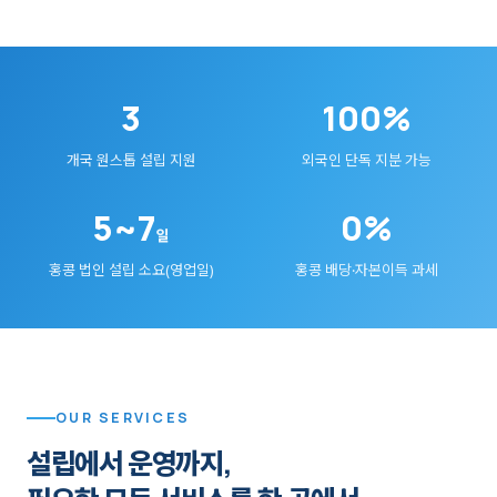
3
100%
개국 원스톱 설립 지원
외국인 단독 지분 가능
5~7
0%
일
홍콩 법인 설립 소요(영업일)
홍콩 배당·자본이득 과세
OUR SERVICES
설립에서 운영까지,