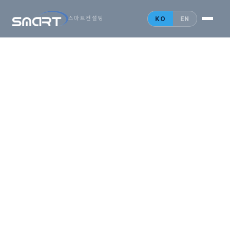
시작하는
아시아
KO
EN
스마트컨설팅
비즈니스,
SMARTONE
법인설립 안내
홍콩 법인
싱가포르 법인
중국 법인
인사이트
문의 게시판