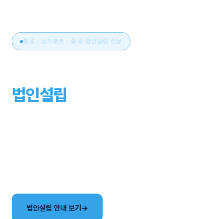
홍콩 · 싱가포르 · 중국 법인설립 전문
아시아 비즈니스의 시작,
법인설립
부터 운영까지
원스톱으로.
국가 선택부터 설립, 세무·회계, 연간 유지관리까지. 현지
사무소와 한국어 전담팀이 해외법인 설립의 전 과정을
함께합니다.
법인설립 안내 보기
→
국가별 법인 비교