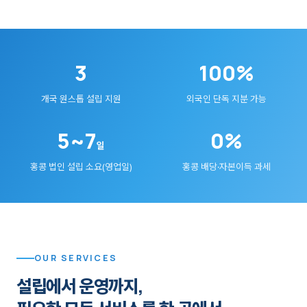
3
100%
개국 원스톱 설립 지원
외국인 단독 지분 가능
5~7
0%
일
홍콩 법인 설립 소요(영업일)
홍콩 배당·자본이득 과세
OUR SERVICES
설립에서 운영까지,