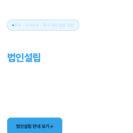
홍콩 · 싱가포르 · 중국 법인설립 전문
아시아 비즈니스의 시작,
법인설립
부터 운영까지
원스톱으로.
국가 선택부터 설립, 세무·회계, 연간 유지관리까지. 현지
사무소와 한국어 전담팀이 해외법인 설립의 전 과정을
함께합니다.
법인설립 안내 보기
→
국가별 법인 비교