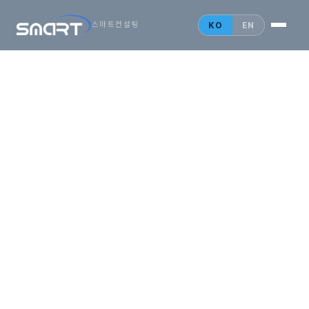
시작하는
아시아
KO
EN
스마트컨설팅
비즈니스,
SMARTONE
법인설립 안내
홍콩 법인
싱가포르 법인
중국 법인
인사이트
문의 게시판