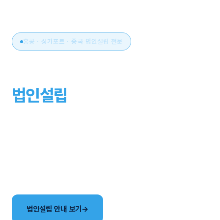
홍콩 · 싱가포르 · 중국 법인설립 전문
아시아 비즈니스의 시작,
법인설립
부터 운영까지
원스톱으로.
국가 선택부터 설립, 세무·회계, 연간 유지관리까지. 현지
사무소와 한국어 전담팀이 해외법인 설립의 전 과정을
함께합니다.
법인설립 안내 보기
→
국가별 법인 비교