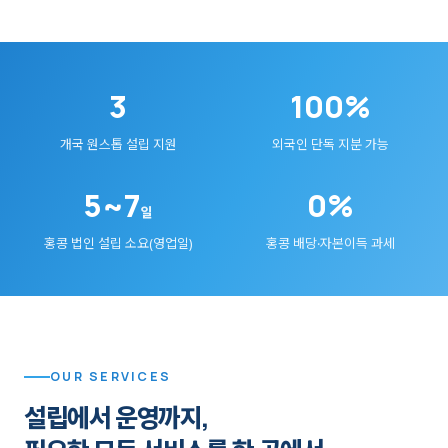
3
100%
개국 원스톱 설립 지원
외국인 단독 지분 가능
5~7
0%
일
홍콩 법인 설립 소요(영업일)
홍콩 배당·자본이득 과세
OUR SERVICES
설립에서 운영까지,