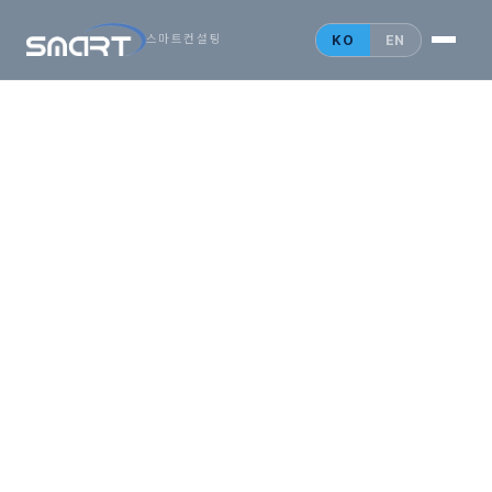
시작하는
아시아
KO
EN
스마트컨설팅
비즈니스,
SMARTONE
법인설립 안내
홍콩 법인
싱가포르 법인
중국 법인
인사이트
문의 게시판