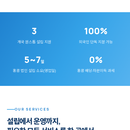
3
100%
개국 원스톱 설립 지원
외국인 단독 지분 가능
5~7
0%
일
홍콩 법인 설립 소요(영업일)
홍콩 배당·자본이득 과세
OUR SERVICES
설립에서 운영까지,