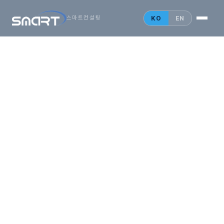
시작하는
아시아
KO
EN
스마트컨설팅
비즈니스,
SMARTONE
법인설립 안내
홍콩 법인
싱가포르 법인
중국 법인
인사이트
문의 게시판