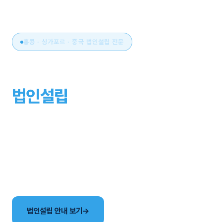
홍콩 · 싱가포르 · 중국 법인설립 전문
아시아 비즈니스의 시작,
법인설립
부터 운영까지
원스톱으로.
국가 선택부터 설립, 세무·회계, 연간 유지관리까지. 현지
사무소와 한국어 전담팀이 해외법인 설립의 전 과정을
함께합니다.
법인설립 안내 보기
→
국가별 법인 비교