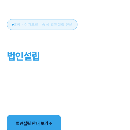
홍콩 · 싱가포르 · 중국 법인설립 전문
아시아 비즈니스의 시작,
법인설립
부터 운영까지
원스톱으로.
국가 선택부터 설립, 세무·회계, 연간 유지관리까지. 현지
사무소와 한국어 전담팀이 해외법인 설립의 전 과정을
함께합니다.
법인설립 안내 보기
→
국가별 법인 비교