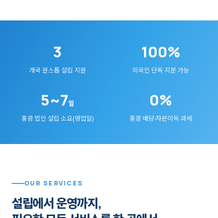
3
100%
개국 원스톱 설립 지원
외국인 단독 지분 가능
5~7
0%
일
홍콩 법인 설립 소요(영업일)
홍콩 배당·자본이득 과세
OUR SERVICES
설립에서 운영까지,