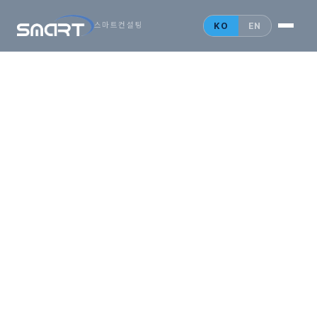
시작하는
아시아
KO
EN
스마트컨설팅
비즈니스,
SMARTONE
법인설립 안내
홍콩 법인
싱가포르 법인
중국 법인
인사이트
문의 게시판