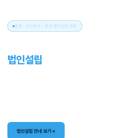
홍콩 · 싱가포르 · 중국 법인설립 전문
아시아 비즈니스의 시작,
법인설립
부터 운영까지
원스톱으로.
국가 선택부터 설립, 세무·회계, 연간 유지관리까지. 현지
사무소와 한국어 전담팀이 해외법인 설립의 전 과정을
함께합니다.
법인설립 안내 보기
→
국가별 법인 비교