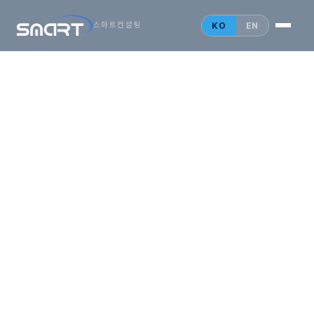
시작하는
아시아
KO
EN
스마트컨설팅
비즈니스,
SMARTONE
법인설립 안내
홍콩 법인
싱가포르 법인
중국 법인
인사이트
문의 게시판