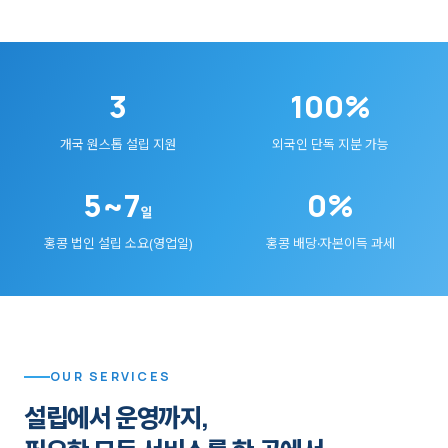
3
100%
개국 원스톱 설립 지원
외국인 단독 지분 가능
5~7
0%
일
홍콩 법인 설립 소요(영업일)
홍콩 배당·자본이득 과세
OUR SERVICES
설립에서 운영까지,