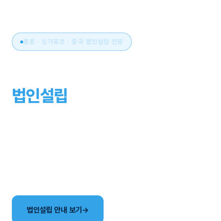
홍콩 · 싱가포르 · 중국 법인설립 전문
아시아 비즈니스의 시작,
법인설립
부터 운영까지
원스톱으로.
국가 선택부터 설립, 세무·회계, 연간 유지관리까지. 현지
사무소와 한국어 전담팀이 해외법인 설립의 전 과정을
함께합니다.
법인설립 안내 보기
→
국가별 법인 비교