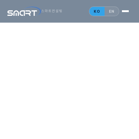
시작하는
아시아
KO
EN
스마트컨설팅
비즈니스,
SMARTONE
법인설립 안내
홍콩 법인
싱가포르 법인
중국 법인
인사이트
문의 게시판