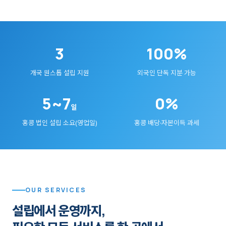
3
100%
개국 원스톱 설립 지원
외국인 단독 지분 가능
5~7
0%
일
홍콩 법인 설립 소요(영업일)
홍콩 배당·자본이득 과세
OUR SERVICES
설립에서 운영까지,