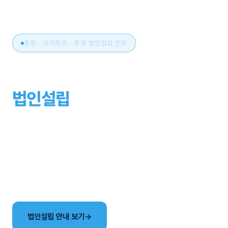
홍콩 · 싱가포르 · 중국 법인설립 전문
아시아 비즈니스의 시작,
법인설립
부터 운영까지
원스톱으로.
국가 선택부터 설립, 세무·회계, 연간 유지관리까지. 현지
사무소와 한국어 전담팀이 해외법인 설립의 전 과정을
함께합니다.
법인설립 안내 보기
→
국가별 법인 비교