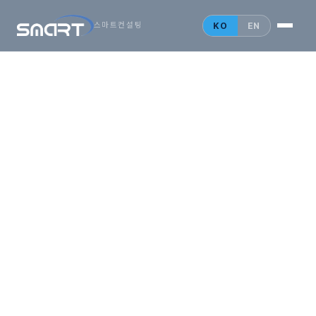
시작하는
아시아
KO
EN
스마트컨설팅
비즈니스,
SMARTONE
법인설립 안내
홍콩 법인
싱가포르 법인
중국 법인
인사이트
문의 게시판