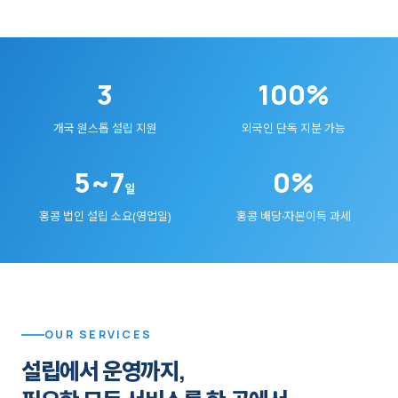
3
100%
개국 원스톱 설립 지원
외국인 단독 지분 가능
5~7
0%
일
홍콩 법인 설립 소요(영업일)
홍콩 배당·자본이득 과세
OUR SERVICES
설립에서 운영까지,