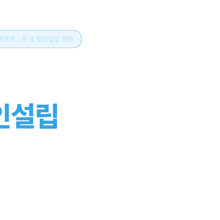
싱가포르 · 중국 법인설립 전문
시아 비즈니스의 시작
인설립
부터 운영까지
스톱으로.
부터 설립, 세무·회계, 연간 유지관리까지. 현지 사무소와 한국
설립의 전 과정을 함께합니다.