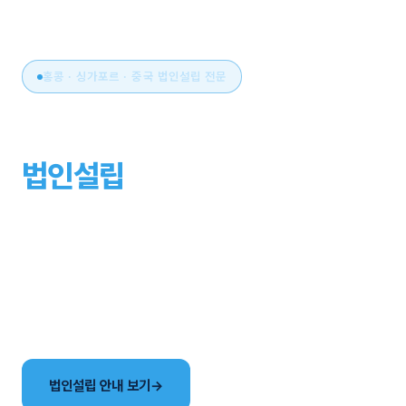
홍콩 · 싱가포르 · 중국 법인설립 전문
아시아 비즈니스의 시작,
법인설립
부터 운영까지
원스톱으로.
국가 선택부터 설립, 세무·회계, 연간 유지관리까지. 현지
사무소와 한국어 전담팀이 해외법인 설립의 전 과정을
함께합니다.
법인설립 안내 보기
→
국가별 법인 비교