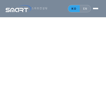
시작하는
아시아
KO
EN
스마트컨설팅
비즈니스,
SMARTONE
법인설립 안내
홍콩 법인
싱가포르 법인
중국 법인
인사이트
문의 게시판