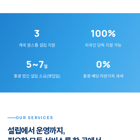
3
100%
개국 원스톱 설립 지원
외국인 단독 지분 가능
5~7
0%
일
홍콩 법인 설립 소요(영업일)
홍콩 배당·자본이득 과세
OUR SERVICES
설립에서 운영까지,